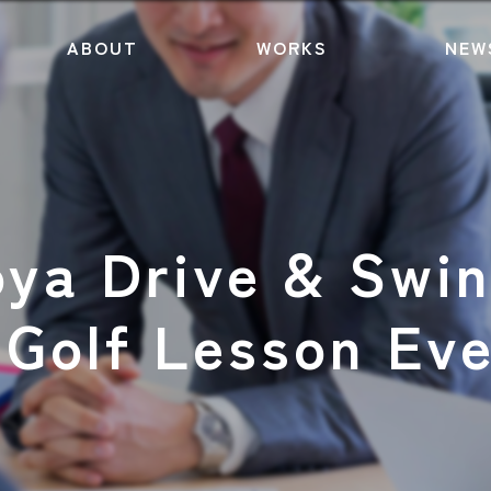
ABOUT
WORKS
NEW
ya Drive & Swi
. Golf Lesson 