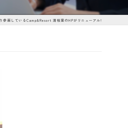
より参画しているCamp&Resort 清桜里のHPがリニューアル!