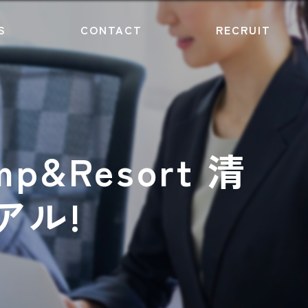
S
CONTACT
RECRUIT
&Resort 清
アル!